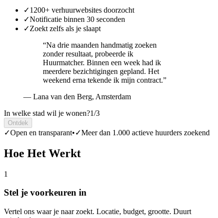
✓
1200+ verhuurwebsites doorzocht
✓
Notificatie binnen 30 seconden
✓
Zoekt zelfs als je slaapt
“
Na drie maanden handmatig zoeken
zonder resultaat, probeerde ik
Huurmatcher. Binnen een week had ik
meerdere bezichtigingen gepland. Het
weekend erna tekende ik mijn contract.
”
—
Lana van den Berg
,
Amsterdam
In welke stad wil je wonen?
1/3
Ontdek
✓
Open en transparant
•
✓
Meer dan 1.000 actieve huurders zoekend
Hoe Het Werkt
1
Stel je voorkeuren in
Vertel ons waar je naar zoekt. Locatie, budget, grootte. Duurt