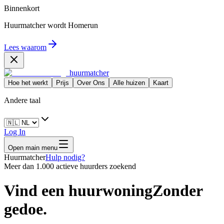
Binnenkort
Huurmatcher wordt
Homerun
Lees waarom
huurmatcher
Hoe het werkt
Prijs
Over Ons
Alle huizen
Kaart
Andere taal
Log In
Open main menu
Huurmatcher
Hulp nodig?
Meer dan 1.000 actieve huurders zoekend
Vind een huurwoning
Zonder
gedoe.