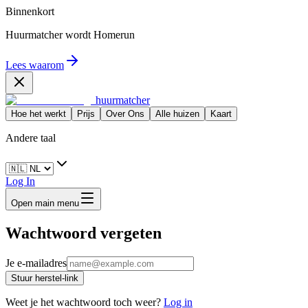
Binnenkort
Huurmatcher wordt
Homerun
Lees waarom
huurmatcher
Hoe het werkt
Prijs
Over Ons
Alle huizen
Kaart
Andere taal
Log In
Open main menu
Wachtwoord vergeten
Je e-mailadres
Stuur herstel-link
Weet je het wachtwoord toch weer?
Log in