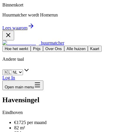
Binnenkort
Huurmatcher wordt
Homerun
Lees waarom
huurmatcher
Hoe het werkt
Prijs
Over Ons
Alle huizen
Kaart
Andere taal
Log In
Open main menu
Havensingel
Eindhoven
€1725 per maand
82 m²