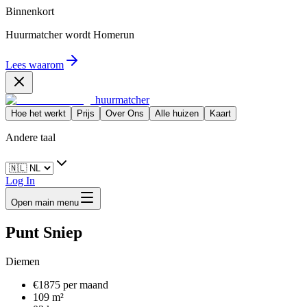
Binnenkort
Huurmatcher wordt
Homerun
Lees waarom
huurmatcher
Hoe het werkt
Prijs
Over Ons
Alle huizen
Kaart
Andere taal
Log In
Open main menu
Punt Sniep
Diemen
€1875 per maand
109 m²