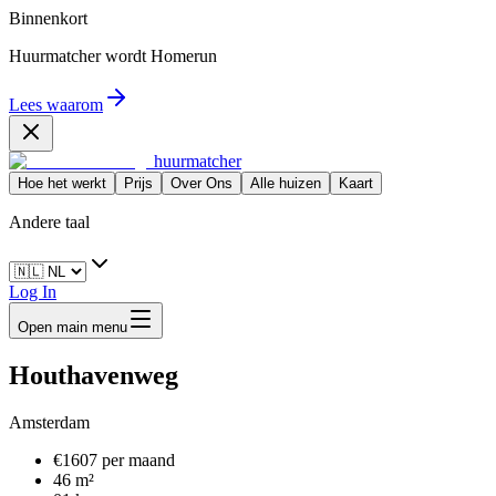
Binnenkort
Huurmatcher wordt
Homerun
Lees waarom
huurmatcher
Hoe het werkt
Prijs
Over Ons
Alle huizen
Kaart
Andere taal
Log In
Open main menu
Houthavenweg
Amsterdam
€1607 per maand
46 m²