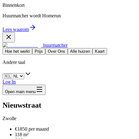
Binnenkort
Huurmatcher wordt
Homerun
Lees waarom
huurmatcher
Hoe het werkt
Prijs
Over Ons
Alle huizen
Kaart
Andere taal
Log In
Open main menu
Nieuwstraat
Zwolle
€1850 per maand
118 m²