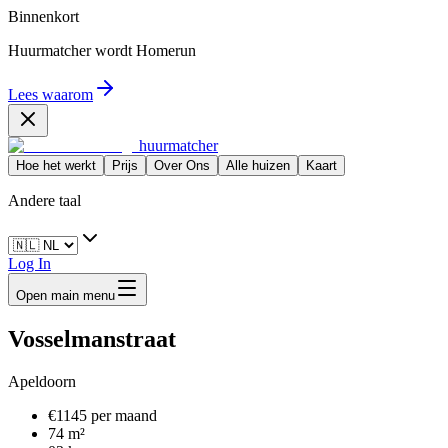
Binnenkort
Huurmatcher wordt
Homerun
Lees waarom
huurmatcher
Hoe het werkt
Prijs
Over Ons
Alle huizen
Kaart
Andere taal
Log In
Open main menu
Vosselmanstraat
Apeldoorn
€1145 per maand
74 m²