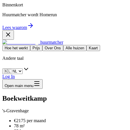
Binnenkort
Huurmatcher wordt
Homerun
Lees waarom
huurmatcher
Hoe het werkt
Prijs
Over Ons
Alle huizen
Kaart
Andere taal
Log In
Open main menu
Boekweitkamp
's-Gravenhage
€2175 per maand
78 m²