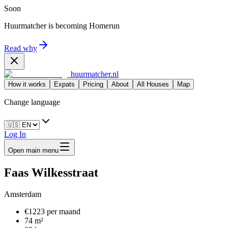
Soon
Huurmatcher is becoming
Homerun
Read why
huurmatcher.nl
How it works
Expats
Pricing
About
All Houses
Map
Change language
Log In
Open main menu
Faas Wilkesstraat
Amsterdam
€1223 per maand
74 m²