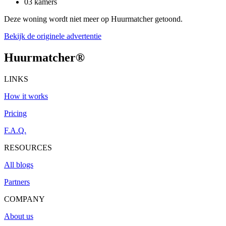
03 kamers
Deze woning wordt niet meer op Huurmatcher getoond.
Bekijk de originele advertentie
Huurmatcher
®
LINKS
How it works
Pricing
F.A.Q.
RESOURCES
All blogs
Partners
COMPANY
About us