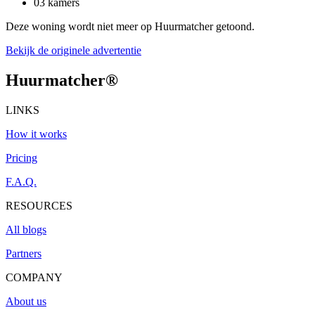
03 kamers
Deze woning wordt niet meer op Huurmatcher getoond.
Bekijk de originele advertentie
Huurmatcher
®
LINKS
How it works
Pricing
F.A.Q.
RESOURCES
All blogs
Partners
COMPANY
About us