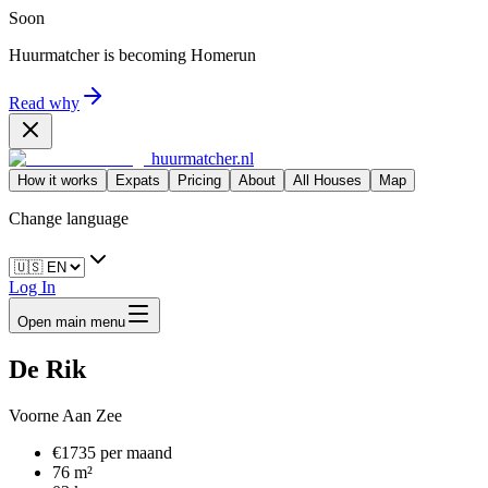
Soon
Huurmatcher is becoming
Homerun
Read why
huurmatcher.nl
How it works
Expats
Pricing
About
All Houses
Map
Change language
Log In
Open main menu
De Rik
Voorne Aan Zee
€1735 per maand
76 m²