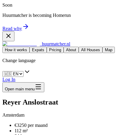
Soon
Huurmatcher is becoming
Homerun
Read why
huurmatcher.nl
How it works
Expats
Pricing
About
All Houses
Map
Change language
Log In
Open main menu
Reyer Anslostraat
Amsterdam
€3250 per maand
112 m²