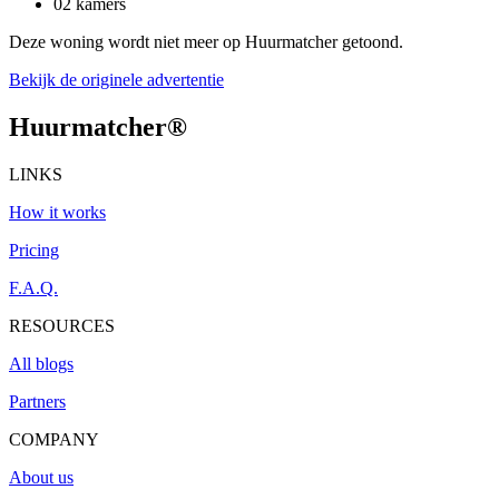
02 kamers
Deze woning wordt niet meer op Huurmatcher getoond.
Bekijk de originele advertentie
Huurmatcher
®
LINKS
How it works
Pricing
F.A.Q.
RESOURCES
All blogs
Partners
COMPANY
About us