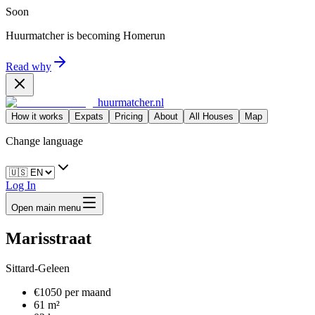
Soon
Huurmatcher is becoming
Homerun
Read why
huurmatcher.nl
How it works
Expats
Pricing
About
All Houses
Map
Change language
Log In
Open main menu
Marisstraat
Sittard-Geleen
€1050 per maand
61 m²