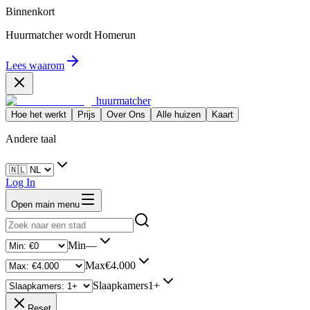
Binnenkort
Huurmatcher wordt
Homerun
Lees waarom
huurmatcher
Hoe het werkt
Prijs
Over Ons
Alle huizen
Kaart
Andere taal
Log In
Open main menu
Min
—
Max
€4.000
Slaapkamers
1+
Reset