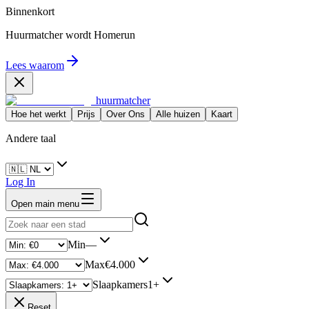
Binnenkort
Huurmatcher wordt
Homerun
Lees waarom
huurmatcher
Hoe het werkt
Prijs
Over Ons
Alle huizen
Kaart
Andere taal
Log In
Open main menu
Min
—
Max
€4.000
Slaapkamers
1+
Reset