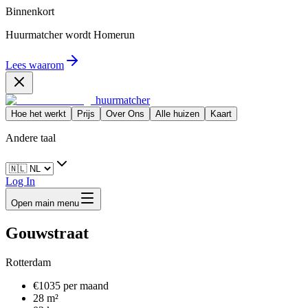
Binnenkort
Huurmatcher wordt
Homerun
Lees waarom
huurmatcher
Hoe het werkt
Prijs
Over Ons
Alle huizen
Kaart
Andere taal
Log In
Open main menu
Gouwstraat
Rotterdam
€1035 per maand
28 m²