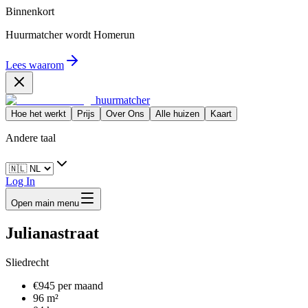
Binnenkort
Huurmatcher wordt
Homerun
Lees waarom
huurmatcher
Hoe het werkt
Prijs
Over Ons
Alle huizen
Kaart
Andere taal
Log In
Open main menu
Julianastraat
Sliedrecht
€945 per maand
96 m²