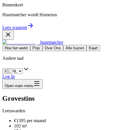
Binnenkort
Huurmatcher wordt
Homerun
Lees waarom
huurmatcher
Hoe het werkt
Prijs
Over Ons
Alle huizen
Kaart
Andere taal
Log In
Open main menu
Grovestins
Leeuwarden
€1395 per maand
102 m²