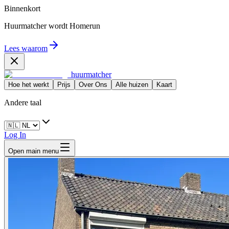
Binnenkort
Huurmatcher wordt
Homerun
Lees waarom
huurmatcher
Hoe het werkt
Prijs
Over Ons
Alle huizen
Kaart
Andere taal
Log In
Open main menu