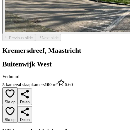
Previous slide
Next slide
Kremersdreef, Maastricht
Buitenwijk West
Verhuurd
5
kamers
4
slaapkamers
100
m²
6.60
Sla op
Delen
Sla op
Delen