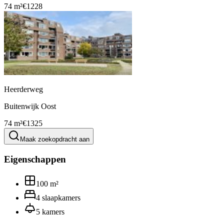
74 m²
€1228
Heerderweg
Buitenwijk Oost
74 m²
€1325
Maak zoekopdracht aan
Eigenschappen
100
m²
4
slaapkamers
5
kamers