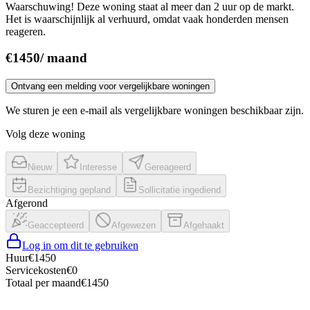
Waarschuwing! Deze woning staat al meer dan 2 uur op de markt.
Het is waarschijnlijk al verhuurd, omdat vaak honderden mensen
reageren.
€
1450
/
maand
Ontvang een melding voor vergelijkbare woningen
We sturen je een e-mail als vergelijkbare woningen beschikbaar zijn.
Volg deze woning
Nieuw
Interesse
Gereageerd
Bezichtiging gepland
Sollicitatie ingediend
Afgerond
Geaccepteerd
Afgewezen
Afgehaakt
Log in om dit te gebruiken
Huur
€
1450
Servicekosten
€
0
Totaal per maand
€
1450