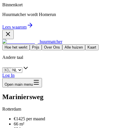
Binnenkort
Huurmatcher wordt
Homerun
Lees waarom
huurmatcher
Hoe het werkt
Prijs
Over Ons
Alle huizen
Kaart
Andere taal
Log In
Open main menu
Mariniersweg
Rotterdam
€1425 per maand
66 m²