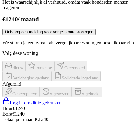
Het is waarschijnlijk al verhuurd, omdat vaak honderden mensen
reageren.
€
1240
/
maand
Ontvang een melding voor vergelijkbare woningen
We sturen je een e-mail als vergelijkbare woningen beschikbaar zijn.
Volg deze woning
Nieuw
Interesse
Gereageerd
Bezichtiging gepland
Sollicitatie ingediend
Afgerond
Geaccepteerd
Afgewezen
Afgehaakt
Log in om dit te gebruiken
Huur
€
1240
Borg
€
1240
Totaal per maand
€
1240