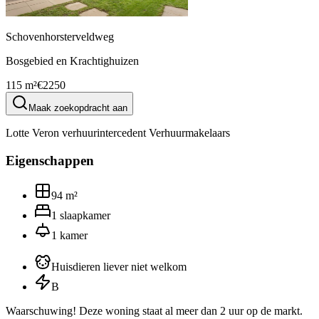
Schovenhorsterveldweg
Bosgebied en Krachtighuizen
115 m²
€2250
Maak zoekopdracht aan
Lotte Veron verhuurintercedent Verhuurmakelaars
Eigenschappen
94
m²
1
slaapkamer
1
kamer
Huisdieren liever niet welkom
B
Waarschuwing! Deze woning staat al meer dan 2 uur op de markt.