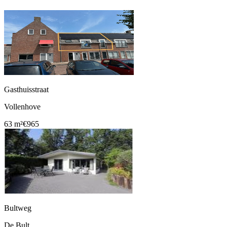
Gasthuisstraat
Vollenhove
63 m²
€965
Bultweg
De Bult