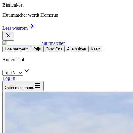
Binnenkort
Huurmatcher wordt
Homerun
Lees waarom
huurmatcher
Hoe het werkt
Prijs
Over Ons
Alle huizen
Kaart
Andere taal
Log In
Open main menu