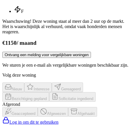
F
Waarschuwing! Deze woning staat al meer dan 2 uur op de markt.
Het is waarschijnlijk al verhuurd, omdat vaak honderden mensen
reageren.
€
1150
/
maand
Ontvang een melding voor vergelijkbare woningen
We sturen je een e-mail als vergelijkbare woningen beschikbaar zijn.
Volg deze woning
Nieuw
Interesse
Gereageerd
Bezichtiging gepland
Sollicitatie ingediend
Afgerond
Geaccepteerd
Afgewezen
Afgehaakt
Log in om dit te gebruiken