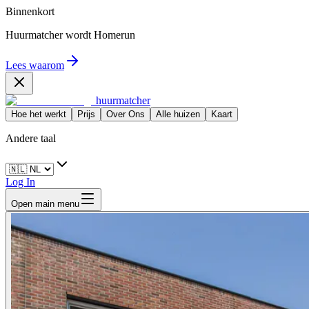
Binnenkort
Huurmatcher wordt
Homerun
Lees waarom
huurmatcher
Hoe het werkt
Prijs
Over Ons
Alle huizen
Kaart
Andere taal
Log In
Open main menu