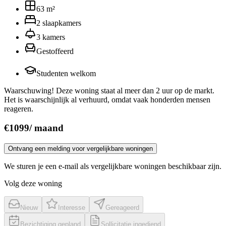
63
m²
2
slaapkamers
3
kamers
Gestoffeerd
Studenten welkom
Waarschuwing! Deze woning staat al meer dan 2 uur op de markt.
Het is waarschijnlijk al verhuurd, omdat vaak honderden mensen
reageren.
€
1099
/
maand
Ontvang een melding voor vergelijkbare woningen
We sturen je een e-mail als vergelijkbare woningen beschikbaar zijn.
Volg deze woning
Nieuw
Interesse
Gereageerd
Bezichtiging gepland
Sollicitatie ingediend