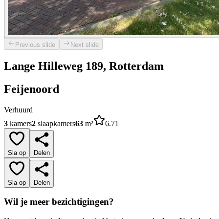
Previous slide
Next slide
Lange Hilleweg 189, Rotterdam
Feijenoord
Verhuurd
3
kamers
2
slaapkamers
63
m²
6.71
Sla op
Delen
Sla op
Delen
Wil je meer bezichtigingen?