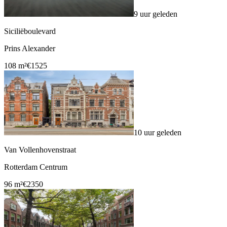
9 uur geleden
Siciliëboulevard
Prins Alexander
108 m²
€1525
10 uur geleden
Van Vollenhovenstraat
Rotterdam Centrum
96 m²
€2350