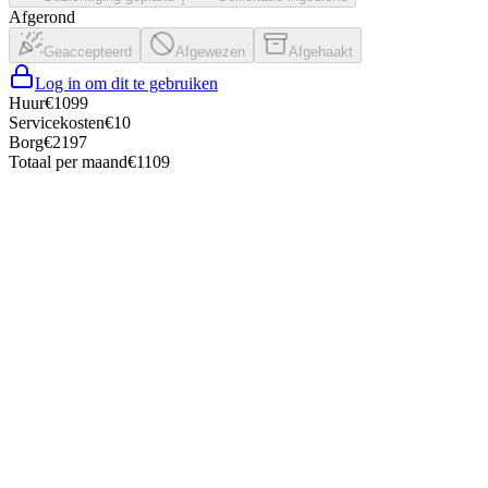
Afgerond
Geaccepteerd
Afgewezen
Afgehaakt
Log in om dit te gebruiken
Huur
€
1099
Servicekosten
€
10
Borg
€
2197
Totaal per maand
€
1109