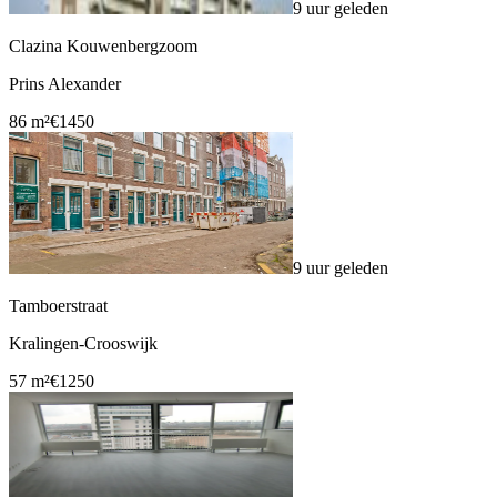
9 uur geleden
Clazina Kouwenbergzoom
Prins Alexander
86 m²
€1450
9 uur geleden
Tamboerstraat
Kralingen-Crooswijk
57 m²
€1250