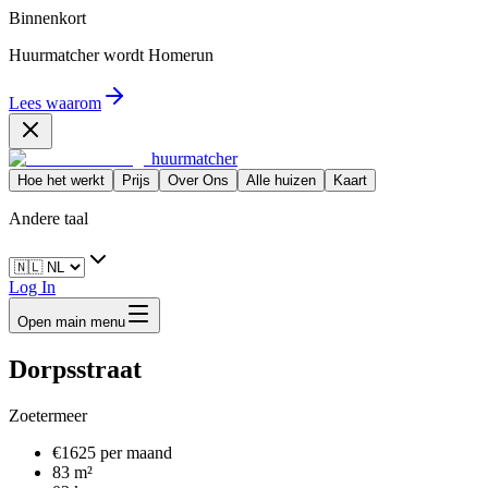
Binnenkort
Huurmatcher wordt
Homerun
Lees waarom
huurmatcher
Hoe het werkt
Prijs
Over Ons
Alle huizen
Kaart
Andere taal
Log In
Open main menu
Dorpsstraat
Zoetermeer
€1625 per maand
83 m²