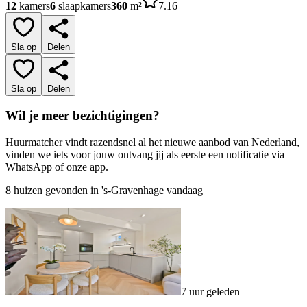
12
kamers
6
slaapkamers
360
m²
7.16
Sla op
Delen
Sla op
Delen
Wil je meer bezichtigingen?
Huurmatcher vindt razendsnel al het nieuwe aanbod van Nederland,
vinden we iets voor jouw ontvang jij als eerste een notificatie via
WhatsApp of onze app.
8 huizen gevonden in 's-Gravenhage vandaag
7 uur geleden