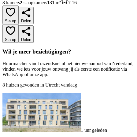
3
kamers
2
slaapkamers
131
m²
7.16
Sla op
Delen
Sla op
Delen
Wil je meer bezichtigingen?
Huurmatcher vindt razendsnel al het nieuwe aanbod van Nederland,
vinden we iets voor jouw ontvang jij als eerste een notificatie via
WhatsApp of onze app.
8 huizen gevonden in Utrecht vandaag
1 uur geleden