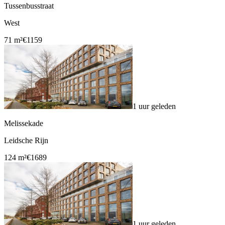
Tussenbusstraat
West
71 m²
€1159
1 uur geleden
Melissekade
Leidsche Rijn
124 m²
€1689
1 uur geleden