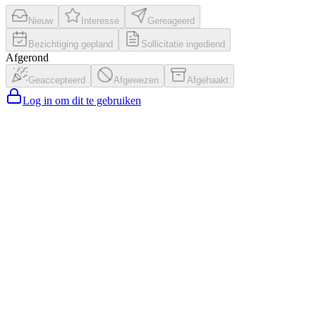
Nieuw
Interesse
Gereageerd
Bezichtiging gepland
Sollicitatie ingediend
Afgerond
Geaccepteerd
Afgewezen
Afgehaakt
Log in om dit te gebruiken