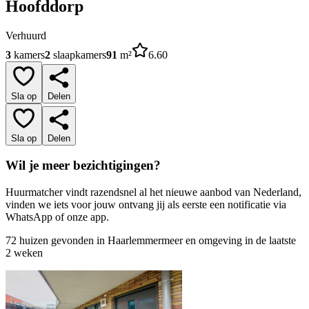
Hoofddorp
Verhuurd
3
kamers
2
slaapkamers
91
m²
6.60
Sla op
Delen
Sla op
Delen
Wil je meer bezichtigingen?
Huurmatcher vindt razendsnel al het nieuwe aanbod van Nederland,
vinden we iets voor jouw ontvang jij als eerste een notificatie via
WhatsApp of onze app.
72 huizen gevonden in Haarlemmermeer en omgeving in de laatste
2 weken