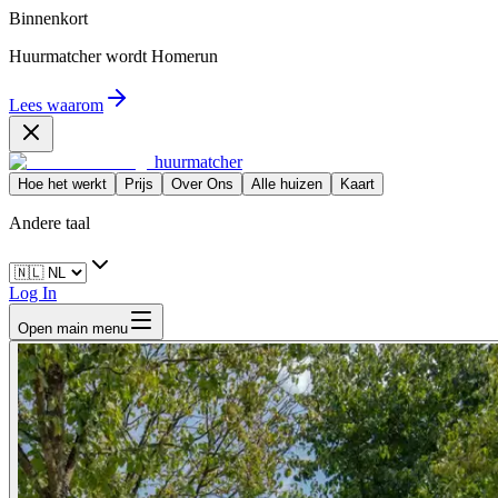
Binnenkort
Huurmatcher wordt
Homerun
Lees waarom
huurmatcher
Hoe het werkt
Prijs
Over Ons
Alle huizen
Kaart
Andere taal
Log In
Open main menu