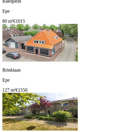
Ratelplein
Epe
80 m²
€1015
Brinklaan
Epe
127 m²
€1550