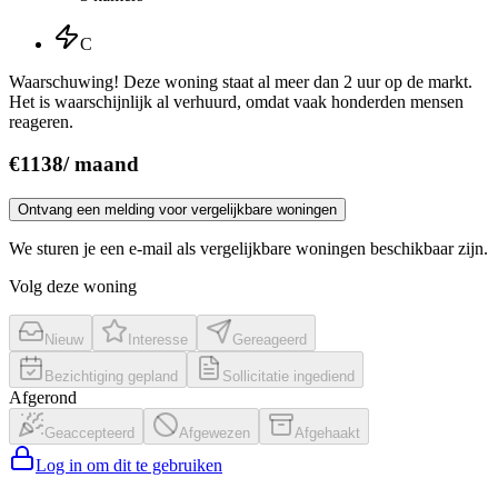
C
Waarschuwing! Deze woning staat al meer dan 2 uur op de markt.
Het is waarschijnlijk al verhuurd, omdat vaak honderden mensen
reageren.
€
1138
/
maand
Ontvang een melding voor vergelijkbare woningen
We sturen je een e-mail als vergelijkbare woningen beschikbaar zijn.
Volg deze woning
Nieuw
Interesse
Gereageerd
Bezichtiging gepland
Sollicitatie ingediend
Afgerond
Geaccepteerd
Afgewezen
Afgehaakt
Log in om dit te gebruiken