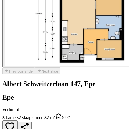
Previous slide
Next slide
Albert Schweitzerlaan 147, Epe
Epe
Verhuurd
3
kamers
2
slaapkamers
82
m²
6.97