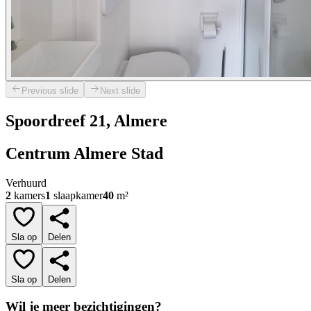
Previous slide
Next slide
Spoordreef 21, Almere
Centrum Almere Stad
Verhuurd
2
kamers
1
slaapkamer
40
m²
Sla op
Delen
Sla op
Delen
Wil je meer bezichtigingen?