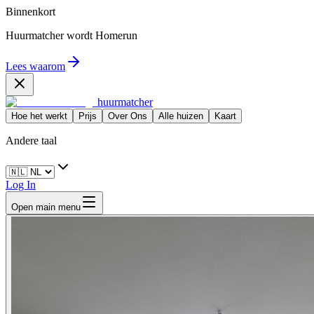
Binnenkort
Huurmatcher wordt
Homerun
Lees waarom
huurmatcher
Hoe het werkt
Prijs
Over Ons
Alle huizen
Kaart
Andere taal
Log In
Open main menu