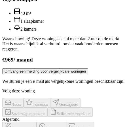
40
m²
1
slaapkamer
2
kamers
Waarschuwing! Deze woning staat al meer dan 2 uur op de markt.
Het is waarschijnlijk al verhuurd, omdat vaak honderden mensen
reageren.
€
969
/
maand
Ontvang een melding voor vergelijkbare woningen
We sturen je een e-mail als vergelijkbare woningen beschikbaar zijn.
Volg deze woning
Nieuw
Interesse
Gereageerd
Bezichtiging gepland
Sollicitatie ingediend
Afgerond