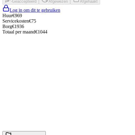
Geaccepteerd
Afgewezen
Afgehaakt
Log in om dit te gebruiken
Huur
€
969
Servicekosten
€
75
Borg
€
1936
Totaal per maand
€
1044