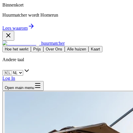
Binnenkort
Huurmatcher wordt
Homerun
Lees waarom
huurmatcher
Hoe het werkt
Prijs
Over Ons
Alle huizen
Kaart
Andere taal
Log In
Open main menu