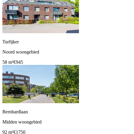
Turfijker
Noord woongebied
58 m²
€945
Bernhardlaan
Midden woongebied
92 m²
€1750