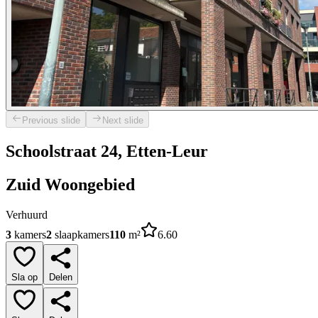
Previous slide
Next slide
Schoolstraat 24, Etten-Leur
Zuid Woongebied
Verhuurd
3
kamers
2
slaapkamers
110
m²
6.60
Sla op
Delen