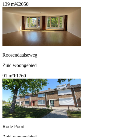
139 m²
€2050
Roosendaalseweg
Zuid woongebied
91 m²
€1760
Rode Poort
Zuid woongebied