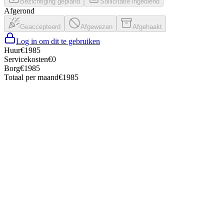
Bezichtiging gepland
Sollicitatie ingediend
Afgerond
Geaccepteerd
Afgewezen
Afgehaakt
Log in om dit te gebruiken
Huur
€
1985
Servicekosten
€
0
Borg
€
1985
Totaal per maand
€
1985