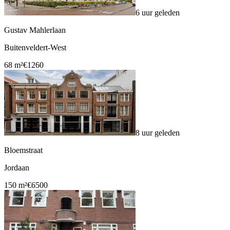
6 uur geleden
Gustav Mahlerlaan
Buitenveldert-West
68 m²
€1260
8 uur geleden
Bloemstraat
Jordaan
150 m²
€6500