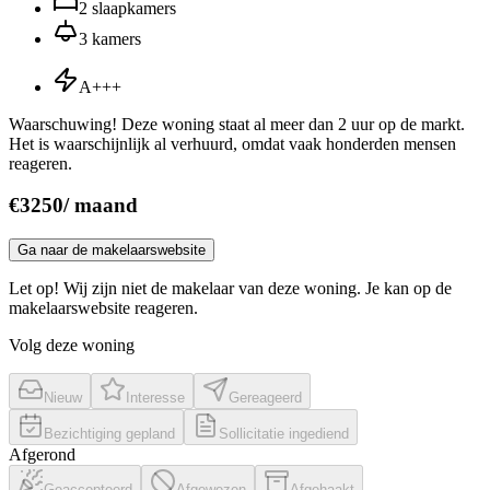
2
slaapkamers
3
kamers
A+++
Waarschuwing! Deze woning staat al meer dan 2 uur op de markt.
Het is waarschijnlijk al verhuurd, omdat vaak honderden mensen
reageren.
€
3250
/
maand
Ga naar de makelaarswebsite
Let op! Wij zijn niet de makelaar van deze woning. Je kan op de
makelaarswebsite reageren.
Volg deze woning
Nieuw
Interesse
Gereageerd
Bezichtiging gepland
Sollicitatie ingediend
Afgerond
Geaccepteerd
Afgewezen
Afgehaakt