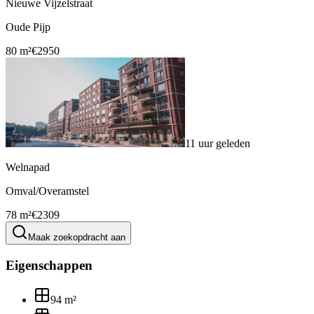
Nieuwe Vijzelstraat
Oude Pijp
80 m²
€2950
11 uur geleden
Welnapad
Omval/Overamstel
78 m²
€2309
Maak zoekopdracht aan
Eigenschappen
94
m²