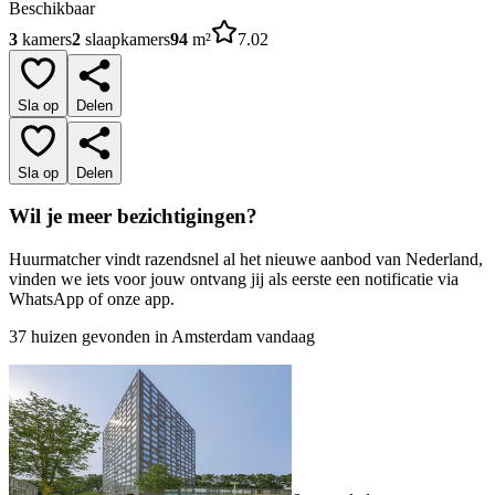
Beschikbaar
3
kamers
2
slaapkamers
94
m²
7.02
Sla op
Delen
Sla op
Delen
Wil je meer bezichtigingen?
Huurmatcher vindt razendsnel al het nieuwe aanbod van Nederland,
vinden we iets voor jouw ontvang jij als eerste een notificatie via
WhatsApp of onze app.
37 huizen gevonden in Amsterdam vandaag