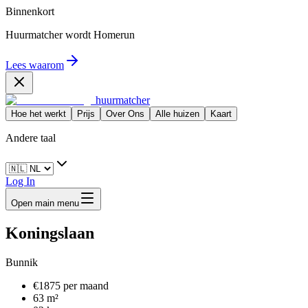
Binnenkort
Huurmatcher wordt
Homerun
Lees waarom
huurmatcher
Hoe het werkt
Prijs
Over Ons
Alle huizen
Kaart
Andere taal
Log In
Open main menu
Koningslaan
Bunnik
€1875 per maand
63 m²