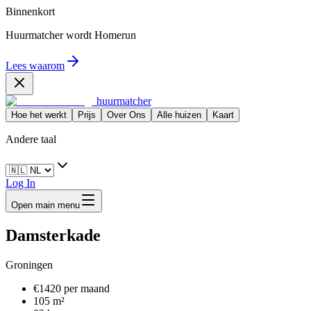
Binnenkort
Huurmatcher wordt
Homerun
Lees waarom
huurmatcher
Hoe het werkt
Prijs
Over Ons
Alle huizen
Kaart
Andere taal
Log In
Open main menu
Damsterkade
Groningen
€1420 per maand
105 m²