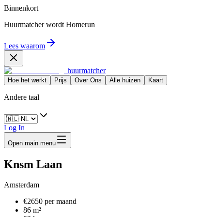
Binnenkort
Huurmatcher wordt
Homerun
Lees waarom
huurmatcher
Hoe het werkt
Prijs
Over Ons
Alle huizen
Kaart
Andere taal
Log In
Open main menu
Knsm Laan
Amsterdam
€2650 per maand
86 m²