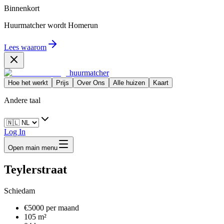
Binnenkort
Huurmatcher wordt
Homerun
Lees waarom
huurmatcher
Hoe het werkt
Prijs
Over Ons
Alle huizen
Kaart
Andere taal
Log In
Open main menu
Teylerstraat
Schiedam
€5000 per maand
105 m²