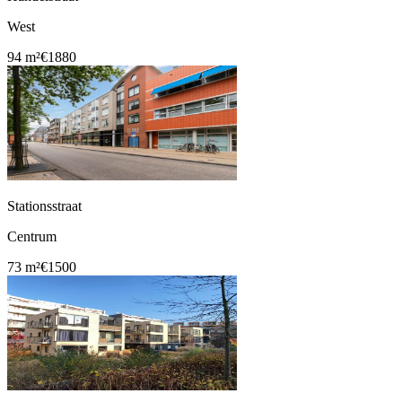
West
94 m²
€1880
Stationsstraat
Centrum
73 m²
€1500