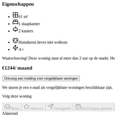
Eigenschappen
61
m²
1
slaapkamer
2
kamers
Huisdieren liever niet welkom
A+
Waarschuwing! Deze woning staat al meer dan 2 uur op de markt. Het
€
1244
/
maand
Ontvang een melding voor vergelijkbare woningen
We sturen je een e-mail als vergelijkbare woningen beschikbaar zijn.
Volg deze woning
Nieuw
Interesse
Gereageerd
Bezichtiging gepland
Afgerond