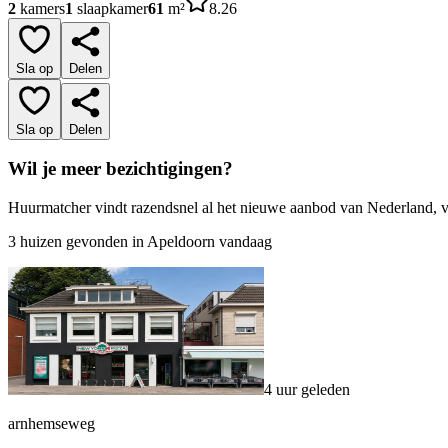
2
kamers
1
slaapkamer
61
m²
8.26
Sla op
Delen
Sla op
Delen
Wil je meer bezichtigingen?
Huurmatcher vindt razendsnel al het nieuwe aanbod van Nederland, vin
3 huizen gevonden in Apeldoorn vandaag
4 uur geleden
arnhemseweg