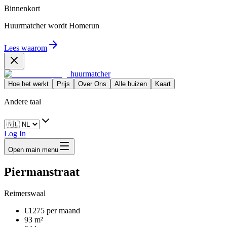
Binnenkort
Huurmatcher wordt
Homerun
Lees waarom
huurmatcher
Hoe het werkt
Prijs
Over Ons
Alle huizen
Kaart
Andere taal
Log In
Open main menu
Piermanstraat
Reimerswaal
€1275 per maand
93 m²