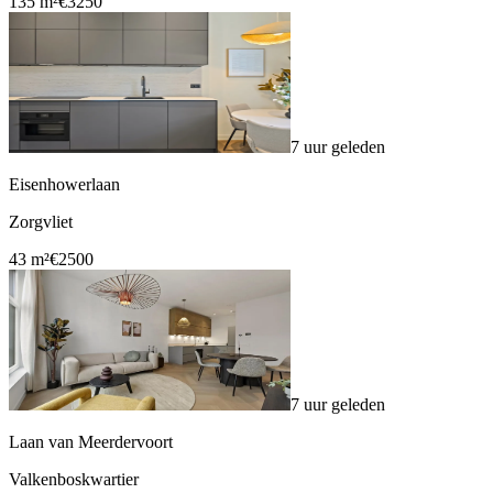
135 m²
€3250
7 uur geleden
Eisenhowerlaan
Zorgvliet
43 m²
€2500
7 uur geleden
Laan van Meerdervoort
Valkenboskwartier