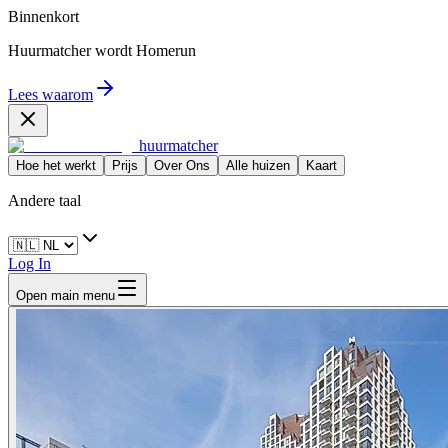
Binnenkort
Huurmatcher wordt
Homerun
Lees waarom
huurmatcher
Hoe het werkt
Prijs
Over Ons
Alle huizen
Kaart
Andere taal
Log In
Open main menu