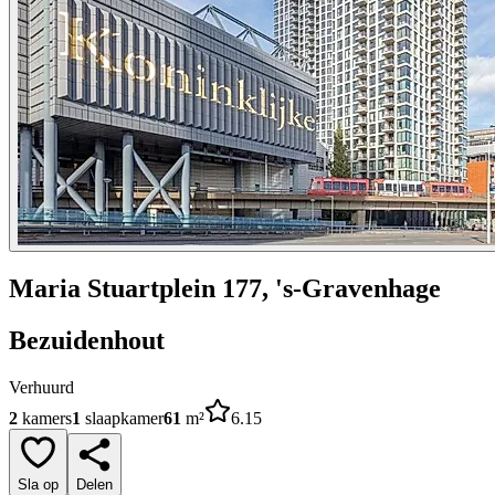
Maria Stuartplein 177, 's-Gravenhage
Bezuidenhout
Verhuurd
2
kamers
1
slaapkamer
61
m²
6.15
Sla op
Delen