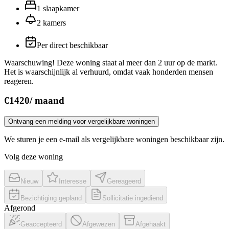
1
slaapkamer
2
kamers
Per direct beschikbaar
Waarschuwing! Deze woning staat al meer dan 2 uur op de markt.
Het is waarschijnlijk al verhuurd, omdat vaak honderden mensen
reageren.
€
1420
/
maand
Ontvang een melding voor vergelijkbare woningen
We sturen je een e-mail als vergelijkbare woningen beschikbaar zijn.
Volg deze woning
Nieuw
Interesse
Gereageerd
Bezichtiging gepland
Sollicitatie ingediend
Afgerond
Geaccepteerd
Afgewezen
Afgehaakt