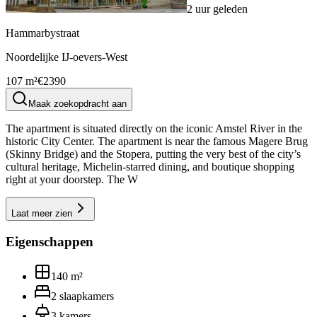
2 uur geleden
Hammarbystraat
Noordelijke IJ-oevers-West
107 m²
€2390
Maak zoekopdracht aan
The apartment is situated directly on the iconic Amstel River in the
historic City Center. The apartment is near the famous Magere Brug
(Skinny Bridge) and the Stopera, putting the very best of the city’s
cultural heritage, Michelin-starred dining, and boutique shopping
right at your doorstep. The W
Laat meer zien
Eigenschappen
140
m²
2
slaapkamers
3
kamers