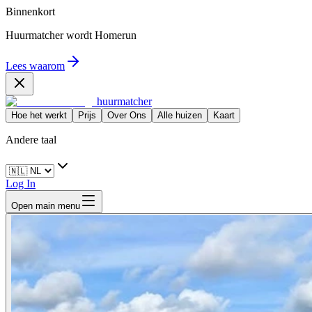
Binnenkort
Huurmatcher wordt
Homerun
Lees waarom
huurmatcher
Hoe het werkt
Prijs
Over Ons
Alle huizen
Kaart
Andere taal
Log In
Open main menu