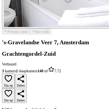
Previous slide
Next slide
's-Gravelandse Veer 7, Amsterdam
Grachtengordel-Zuid
Verhuurd
3
kamers
2
slaapkamers
140
m²
7.72
Sla op
Delen
Sla op
Delen