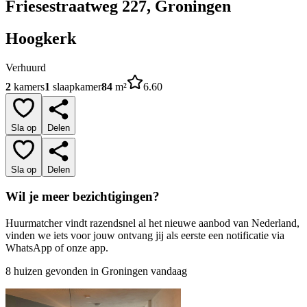
Friesestraatweg 227, Groningen
Hoogkerk
Verhuurd
2
kamers
1
slaapkamer
84
m²
6.60
Sla op
Delen
Sla op
Delen
Wil je meer bezichtigingen?
Huurmatcher vindt razendsnel al het nieuwe aanbod van Nederland,
vinden we iets voor jouw ontvang jij als eerste een notificatie via
WhatsApp of onze app.
8 huizen gevonden in Groningen vandaag