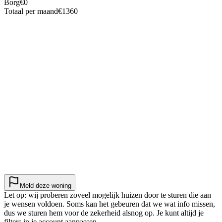
Borg
€
0
Totaal per maand
€
1360
Meld deze woning
Let op: wij proberen zoveel mogelijk huizen door te sturen die aan
je wensen voldoen. Soms kan het gebeuren dat we wat info missen,
dus we sturen hem voor de zekerheid alsnog op. Je kunt altijd je
filters in je account aanpassen.