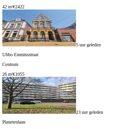
42 m²
€2422
5 uur geleden
Ubbo Emmiusstraat
Centrum
26 m²
€1055
23 uur geleden
Planetenlaan