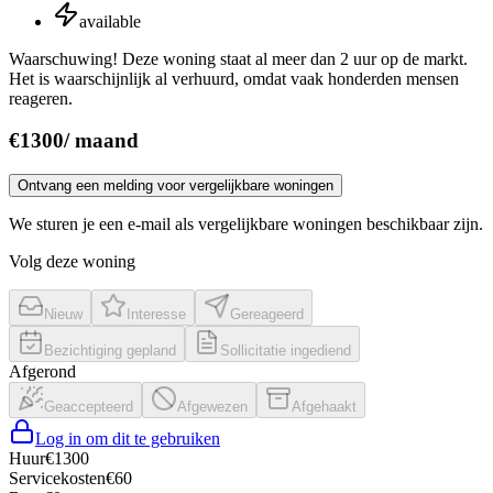
available
Waarschuwing! Deze woning staat al meer dan 2 uur op de markt.
Het is waarschijnlijk al verhuurd, omdat vaak honderden mensen
reageren.
€
1300
/
maand
Ontvang een melding voor vergelijkbare woningen
We sturen je een e-mail als vergelijkbare woningen beschikbaar zijn.
Volg deze woning
Nieuw
Interesse
Gereageerd
Bezichtiging gepland
Sollicitatie ingediend
Afgerond
Geaccepteerd
Afgewezen
Afgehaakt
Log in om dit te gebruiken
Huur
€
1300
Servicekosten
€
60