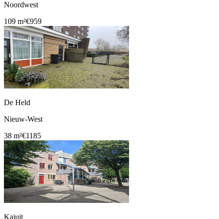
Noordwest
109 m²
€959
De Held
Nieuw-West
38 m²
€1185
Kajuit