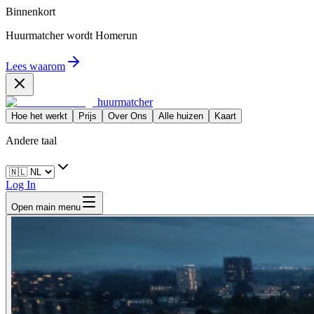
Binnenkort
Huurmatcher wordt
Homerun
Lees waarom
huurmatcher
Hoe het werkt
Prijs
Over Ons
Alle huizen
Kaart
Andere taal
Log In
Open main menu