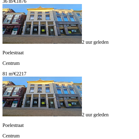
36 m²
€1876
2 uur geleden
Poelestraat
Centrum
81 m²
€2217
2 uur geleden
Poelestraat
Centrum