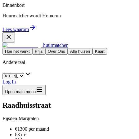
Binnenkort
Huurmatcher wordt
Homerun
Lees waarom
huurmatcher
Hoe het werkt
Prijs
Over Ons
Alle huizen
Kaart
Andere taal
Log In
Open main menu
Raadhuisstraat
Eijsden-Margraten
€1300 per maand
63 m²