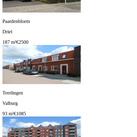
Paardenbloem
Driel
187 m²
€2500
Teerlingen
Valburg
93 m²
€1085