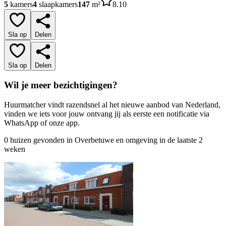
5
kamers
4
slaapkamers
147
m²
8.10
Sla op
Delen
Sla op
Delen
Wil je meer bezichtigingen?
Huurmatcher vindt razendsnel al het nieuwe aanbod van Nederland,
vinden we iets voor jouw ontvang jij als eerste een notificatie via
WhatsApp of onze app.
0 huizen gevonden in Overbetuwe en omgeving in de laatste 2
weken