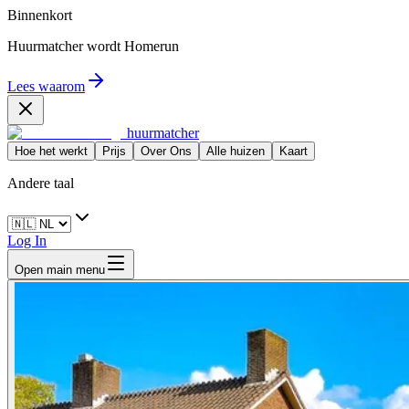
Binnenkort
Huurmatcher wordt
Homerun
Lees waarom
huurmatcher
Hoe het werkt
Prijs
Over Ons
Alle huizen
Kaart
Andere taal
Log In
Open main menu