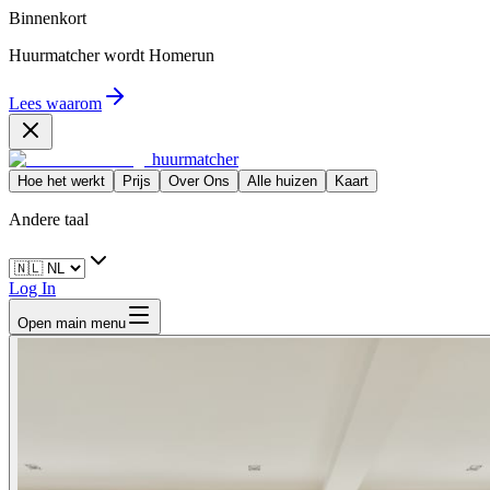
Binnenkort
Huurmatcher wordt
Homerun
Lees waarom
huurmatcher
Hoe het werkt
Prijs
Over Ons
Alle huizen
Kaart
Andere taal
Log In
Open main menu