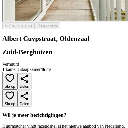
Previous slide
Next slide
Albert Cuypstraat, Oldenzaal
Zuid-Berghuizen
Verhuurd
1
kamer
1
slaapkamer
46
m²
Sla op
Delen
Sla op
Delen
Wil je meer bezichtigingen?
Huurmatcher vindt razendsnel al het nieuwe aanbod van Nederland,