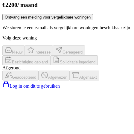
€
2200
/
maand
Ontvang een melding voor vergelijkbare woningen
We sturen je een e-mail als vergelijkbare woningen beschikbaar zijn.
Volg deze woning
Nieuw
Interesse
Gereageerd
Bezichtiging gepland
Sollicitatie ingediend
Afgerond
Geaccepteerd
Afgewezen
Afgehaakt
Log in om dit te gebruiken