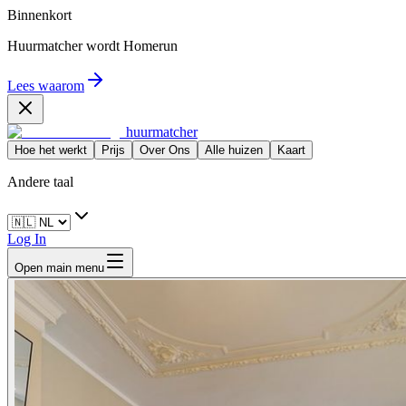
Binnenkort
Huurmatcher wordt
Homerun
Lees waarom
huurmatcher
Hoe het werkt
Prijs
Over Ons
Alle huizen
Kaart
Andere taal
Log In
Open main menu