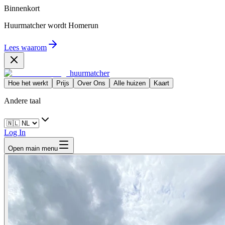
Binnenkort
Huurmatcher wordt
Homerun
Lees waarom
huurmatcher
Hoe het werkt
Prijs
Over Ons
Alle huizen
Kaart
Andere taal
Log In
Open main menu