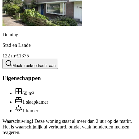
Deining
Stad en Lande
122 m²
€1375
Maak zoekopdracht aan
Eigenschappen
60
m²
1
slaapkamer
1
kamer
Waarschuwing! Deze woning staat al meer dan 2 uur op de markt.
Het is waarschijnlijk al verhuurd, omdat vaak honderden mensen
reageren.