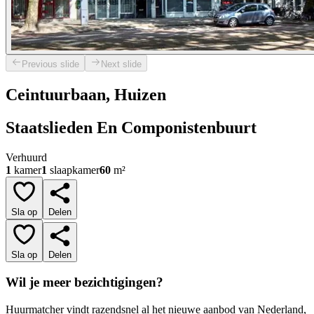
Previous slide
Next slide
Ceintuurbaan, Huizen
Staatslieden En Componistenbuurt
Verhuurd
1
kamer
1
slaapkamer
60
m²
Sla op
Delen
Sla op
Delen
Wil je meer bezichtigingen?
Huurmatcher vindt razendsnel al het nieuwe aanbod van Nederland,