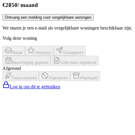
€
2850
/
maand
Ontvang een melding voor vergelijkbare woningen
We sturen je een e-mail als vergelijkbare woningen beschikbaar zijn.
Volg deze woning
Nieuw
Interesse
Gereageerd
Bezichtiging gepland
Sollicitatie ingediend
Afgerond
Geaccepteerd
Afgewezen
Afgehaakt
Log in om dit te gebruiken