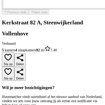
Previous slide
Next slide
Kerkstraat 82 A, Steenwijkerland
Vollenhove
Verhuurd
5
kamers
4
slaapkamers
92
m²
7.40
Sla op
Delen
Sla op
Delen
Wil je meer bezichtigingen?
Huurmatcher vindt razendsnel al het nieuwe aanbod van Nederland,
vinden we iets voor jouw ontvang jij als eerste een notificatie via