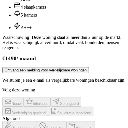
4
slaapkamers
5
kamers
A+++
Waarschuwing! Deze woning staat al meer dan 2 uur op de markt.
Het is waarschijnlijk al verhuurd, omdat vaak honderden mensen
reageren.
€
1490
/
maand
Ontvang een melding voor vergelijkbare woningen
We sturen je een e-mail als vergelijkbare woningen beschikbaar zijn.
Volg deze woning
Nieuw
Interesse
Gereageerd
Bezichtiging gepland
Sollicitatie ingediend
Afgerond
Geaccepteerd
Afgewezen
Afgehaakt