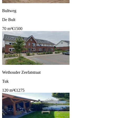
Bultweg
De Bult
70 m²
€1500
Wethouder Zeefatstraat
Tuk
120 m²
€1275