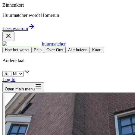
Binnenkort
Huurmatcher wordt
Homerun
Lees waarom
huurmatcher
Hoe het werkt
Prijs
Over Ons
Alle huizen
Kaart
Andere taal
Log In
Open main menu