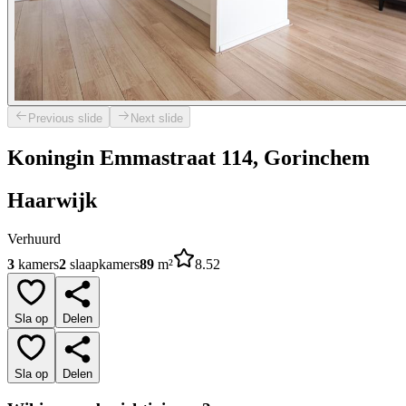
Previous slide
Next slide
Koningin Emmastraat 114, Gorinchem
Haarwijk
Verhuurd
3
kamers
2
slaapkamers
89
m²
8.52
Sla op
Delen
Sla op
Delen