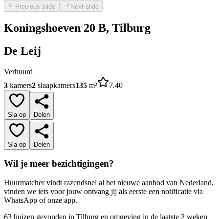
Previous slide
Next slide
Koningshoeven 20 B, Tilburg
De Leij
Verhuurd
3
kamers
2
slaapkamers
135
m²
7.40
Sla op
Delen
Sla op
Delen
Wil je meer bezichtigingen?
Huurmatcher vindt razendsnel al het nieuwe aanbod van Nederland,
vinden we iets voor jouw ontvang jij als eerste een notificatie via
WhatsApp of onze app.
63 huizen gevonden in Tilburg en omgeving in de laatste 2 weken