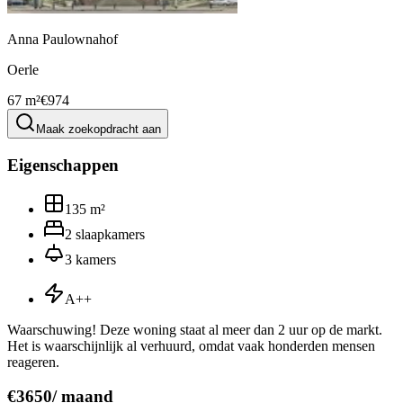
Anna Paulownahof
Oerle
67 m²
€974
Maak zoekopdracht aan
Eigenschappen
135
m²
2
slaapkamers
3
kamers
A++
Waarschuwing! Deze woning staat al meer dan 2 uur op de markt.
Het is waarschijnlijk al verhuurd, omdat vaak honderden mensen
reageren.
€
3650
/
maand